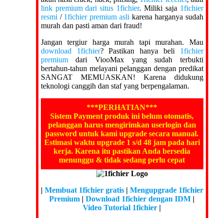
link premium dari situs 1fichier
. Miliki saja
1fichier
resmi
/
1fichier premium asli
karena harganya sudah
murah dan pasti aman dari fraud!
Jangan tergiur harga murah tapi murahan. Mau
download 1fichier
? Pastikan hanya beli
1fichier
premium
dari ViooMax yang sudah terbukti
bertahun-tahun melayani pelanggan dengan predikat
SANGAT MEMUASKAN! Karena didukung
teknologi canggih dan staf yang berpengalaman.
***PERHATIAN***
Sistem Payment produk ini belum otomatis,
pelanggan harus mengirimkan userlogin dan
password untuk kami upgrade secara manual.
Estimasi waktu upgrade 1 s/d 48 jam pada hari
kerja. Karena itu pastikan Anda bersedia
menunggu & tidak sedang perlu cepat
|
Membuat 1fichier gratis
|
Mengupgrade 1fichier
Premium
|
Download 1fichier dengan IDM
|
Video Tutorial 1fichier
|