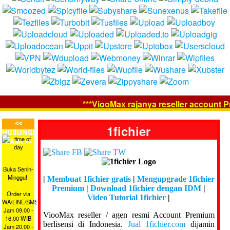
***ViooMax rajanya reseller account Pre
<<
1fichier
HUBUNGI
KAMI >>
Buka Senin-
Minggu!!
|
Membuat 1fichier gratis
|
Mengupgrade 1fichier
Premium
|
Download 1fichier dengan IDM
|
Order via
Video Tutorial 1fichier
|
WA/LINE/SMS
Jam 09.00 -
ViooMax reseller / agen resmi Account Premium
16.00 WIB
berlisensi di Indonesia.
Jual 1fichier.com
dijamin
Jam 20.00 -