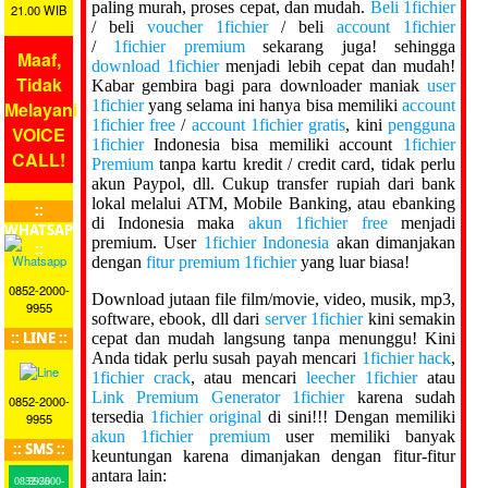
paling murah, proses cepat, dan mudah.
Beli 1fichier
21.00 WIB
/ beli
voucher 1fichier
/ beli
account 1fichier
/
1fichier premium
sekarang juga! sehingga
Maaf,
download 1fichier
menjadi lebih cepat dan mudah!
Tidak
Kabar gembira bagi para downloader maniak
user
1fichier
yang selama ini hanya bisa memiliki
account
Melayani
1fichier free
/
account 1fichier gratis
, kini
pengguna
VOICE
1fichier
Indonesia bisa memiliki account
1fichier
CALL!
Premium
tanpa kartu kredit / credit card, tidak perlu
akun Paypol, dll. Cukup transfer rupiah dari bank
lokal melalui ATM, Mobile Banking, atau ebanking
::
di Indonesia maka
akun 1fichier free
menjadi
WHATSAPP
premium. User
1fichier Indonesia
akan dimanjakan
::
dengan
fitur premium 1fichier
yang luar biasa!
0852-2000-
Download jutaan file film/movie, video, musik, mp3,
9955
software, ebook, dll dari
server 1fichier
kini semakin
:: LINE ::
cepat dan mudah langsung tanpa menunggu! Kini
Anda tidak perlu susah payah mencari
1fichier hack
,
1fichier crack
, atau mencari
leecher 1fichier
atau
Link Premium Generator 1fichier
karena sudah
0852-2000-
tersedia
1fichier original
di sini!!! Dengan memiliki
9955
akun 1fichier premium
user memiliki banyak
:: SMS ::
keuntungan karena dimanjakan dengan fitur-fitur
antara lain:
0852-2000-9955