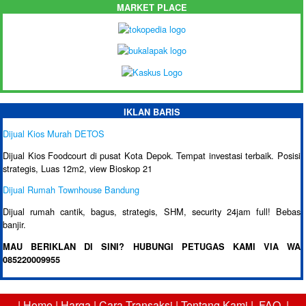
MARKET PLACE
IKLAN BARIS
Dijual Kios Murah DETOS
Dijual Kios Foodcourt di pusat Kota Depok. Tempat investasi terbaik. Posisi
strategis, Luas 12m2, view Bioskop 21
Dijual Rumah Townhouse Bandung
Dijual rumah cantik, bagus, strategis, SHM, security 24jam full! Bebas
banjir.
MAU BERIKLAN DI SINI? HUBUNGI PETUGAS KAMI VIA WA
085220009955
|
Home
|
Harga
|
Cara Transaksi
|
Tentang Kami
|
FAQ
|