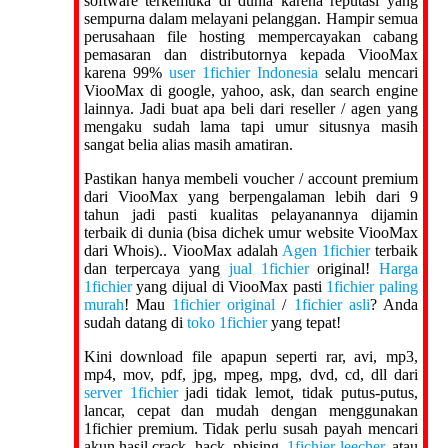
software terkemuka di dunia karena reputasi yang
sempurna dalam melayani pelanggan. Hampir semua
perusahaan file hosting mempercayakan cabang
pemasaran dan distributornya kepada ViooMax
karena 99%
user 1fichier Indonesia
selalu mencari
ViooMax di google, yahoo, ask, dan search engine
lainnya. Jadi buat apa beli dari reseller / agen yang
mengaku sudah lama tapi umur situsnya masih
sangat belia alias masih amatiran.
Pastikan hanya membeli voucher / account premium
dari ViooMax yang berpengalaman lebih dari 9
tahun jadi pasti kualitas pelayanannya dijamin
terbaik di dunia (bisa dichek umur website ViooMax
dari Whois).. ViooMax adalah
Agen 1fichier
terbaik
dan terpercaya yang
jual 1fichier
original!
Harga
1fichier
yang dijual di ViooMax pasti
1fichier paling
murah
! Mau
1fichier original
/
1fichier asli
? Anda
sudah datang di
toko 1fichier
yang tepat!
Kini download file apapun seperti rar, avi, mp3,
mp4, mov, pdf, jpg, mpeg, mpg, dvd, cd, dll dari
server 1fichier
jadi tidak lemot, tidak putus-putus,
lancar, cepat dan mudah dengan menggunakan
1fichier premium. Tidak perlu susah payah mencari
akun hasil crack, hack, phising,
1fichier leecher
, atau