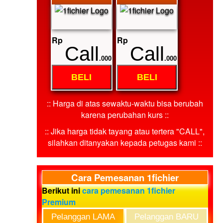
Rp
Rp
Call
Call
.000
.000
BELI
BELI
:: Harga di atas sewaktu-waktu bisa berubah
karena perubahan kurs ::
:: Jika harga tidak tayang atau tertera "CALL",
silahkan ditanyakan kepada petugas kami ::
Cara Pemesanan 1fichier
Berikut ini
cara pemesanan 1fichier
Premium
Pelanggan LAMA
Pelanggan BARU