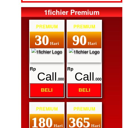
1fichier Premium
PREMIUM
PREMIUM
30
90
Hari
Hari
Rp
Rp
Call
Call
.000
.000
BELI
BELI
PREMIUM
PREMIUM
180
365
Hari
Hari