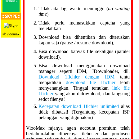
0899-883-5000
Tidak ada lagi waktu menunggu (
no waiting
time
)
:: SKYPE ::
Tidak perlu memasukkan captcha yang
melelahkan
id: vioomax
Download bisa dihentikan dan diteruskan
kapan saja (pause / resume download),
Bisa download banyak file sekaligus (paralel
download),
Bisa download menggunakan download
manager seperti IDM, JDownloader, dll.
Download 1fichier dengan IDM
tentu
menjadikan
download file 1fichier
lebih
menyenangkan. Tinggal temukan
link file
1fichier
yang akan didownload, dan langsung
sedot filenya!
Kecepatan download 1fichier unlimited
alias
tidak dibatasi! (Tergantung kecepatan ISP
pelanggan yang digunakan)
ViooMax rajanya agen account premium telah
bertahun-tahun dipercaya filehoster dan produsen