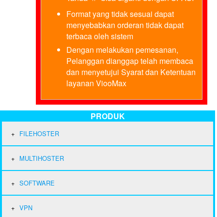
Format yang tidak sesuai dapat
menyebabkan orderan tidak dapat
terbaca oleh sistem
Dengan melakukan pemesanan,
Pelanggan dianggap telah membaca
dan menyetujui Syarat dan Ketentuan
layanan ViooMax
PRODUK
FILEHOSTER
MULTIHOSTER
SOFTWARE
VPN