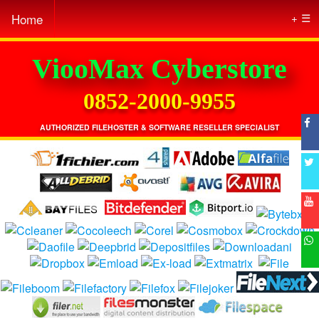
Home
☰
ViooMax Cyberstore
0852-2000-9955
AUTHORIZED FILEHOSTER & SOFTWARE RESELLER SPECIALIST